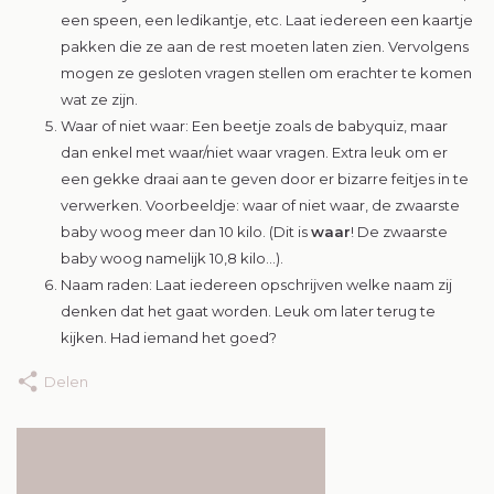
een speen, een ledikantje, etc. Laat iedereen een kaartje
pakken die ze aan de rest moeten laten zien. Vervolgens
mogen ze gesloten vragen stellen om erachter te komen
wat ze zijn.
Waar of niet waar: Een beetje zoals de babyquiz, maar
dan enkel met waar/niet waar vragen. Extra leuk om er
een gekke draai aan te geven door er bizarre feitjes in te
verwerken. Voorbeeldje: waar of niet waar, de zwaarste
baby woog meer dan 10 kilo. (Dit is
waar
! De zwaarste
baby woog namelijk 10,8 kilo…).
Naam raden: Laat iedereen opschrijven welke naam zij
denken dat het gaat worden. Leuk om later terug te
kijken. Had iemand het goed?
Delen