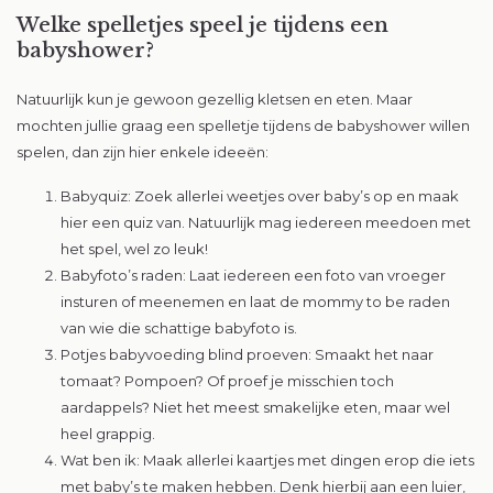
Welke spelletjes speel je tijdens een
babyshower?
Natuurlijk kun je gewoon gezellig kletsen en eten. Maar
mochten jullie graag een spelletje tijdens de babyshower willen
spelen, dan zijn hier enkele ideeën:
Babyquiz: Zoek allerlei weetjes over baby’s op en maak
hier een quiz van. Natuurlijk mag iedereen meedoen met
het spel, wel zo leuk!
Babyfoto’s raden: Laat iedereen een foto van vroeger
insturen of meenemen en laat de mommy to be raden
van wie die schattige babyfoto is.
Potjes babyvoeding blind proeven: Smaakt het naar
tomaat? Pompoen? Of proef je misschien toch
aardappels? Niet het meest smakelijke eten, maar wel
heel grappig.
Wat ben ik: Maak allerlei kaartjes met dingen erop die iets
met baby’s te maken hebben. Denk hierbij aan een luier,