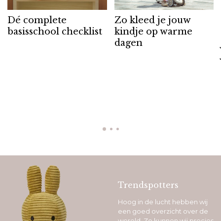
Dé complete
Zo kleed je jouw
basisschool checklist
kindje op warme
dagen
Trendspotters
Hoog in de lucht hebben wij
een goed overzicht over de
wereld. Zo kunnen wij precies