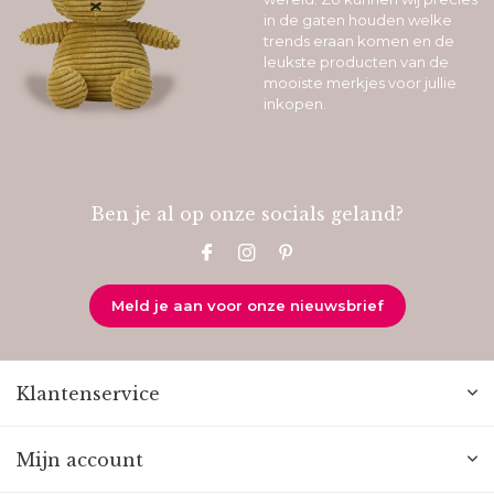
in de gaten houden welke
trends eraan komen en de
leukste producten van de
mooiste merkjes voor jullie
inkopen.
Ben je al op onze socials geland?
Meld je aan voor onze nieuwsbrief
Klantenservice
Mijn account