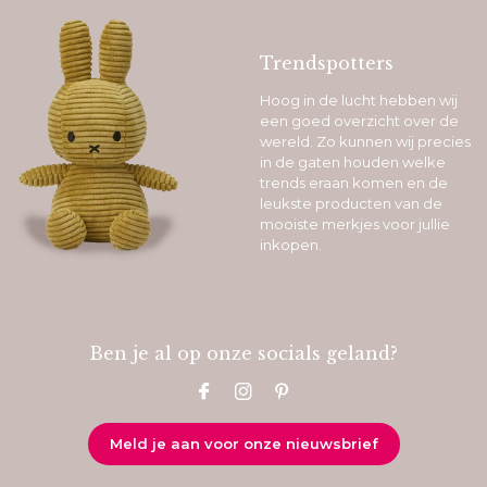
Trendspotters
Hoog in de lucht hebben wij
een goed overzicht over de
wereld. Zo kunnen wij precies
in de gaten houden welke
trends eraan komen en de
leukste producten van de
mooiste merkjes voor jullie
inkopen.
Ben je al op onze socials geland?
Meld je aan voor onze nieuwsbrief