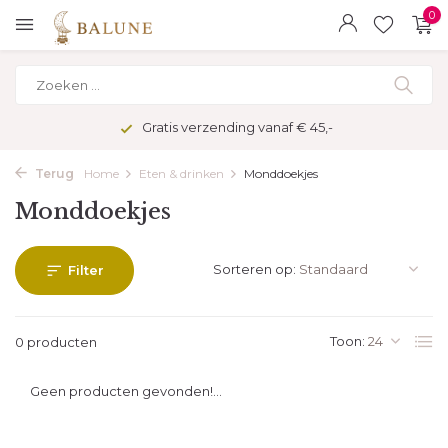
0
Gratis verzending vanaf € 45,-
Terug
Home
Eten & drinken
Monddoekjes
Monddoekjes
Sorteren op:
Filter
Toon:
0 producten
Geen producten gevonden!...