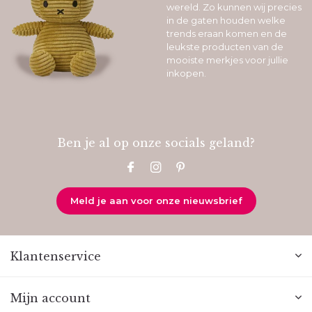
wereld. Zo kunnen wij precies
in de gaten houden welke
trends eraan komen en de
leukste producten van de
mooiste merkjes voor jullie
inkopen.
Ben je al op onze socials geland?
Meld je aan voor onze nieuwsbrief
Klantenservice
Mijn account