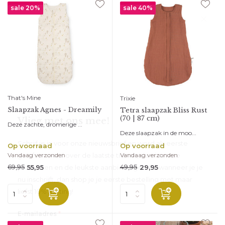
sale 20%
sale 40%
That's Mine
Trixie
Slaapzak Agnes - Dreamily
Tetra slaapzak Bliss Rust
(70 | 87 cm)
Vlieg met ons mee!
Deze zachte, dromerige ...
Deze slaapzak in de moo...
Schrijf je in voor onze nieuwsbrief en word als eerste
Op voorraad
Op voorraad
geïnformeerd over de laatste trends, de nieuwste
Vandaag verzonden
Vandaag verzonden
producten en de leukste aanbiedingen. En wanneer je je
69,95
49,95
55,95
29,95
nu inschrijft, dan shop je je eerste bestelling met maar
liefst 10% korting!
*
E-mailadres