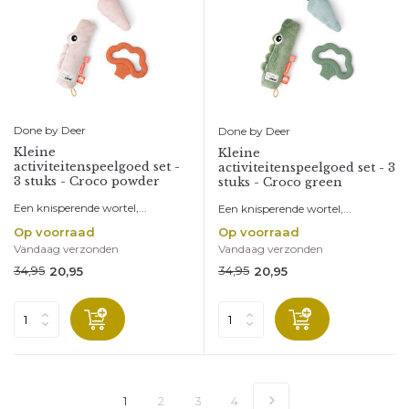
Done by Deer
Done by Deer
Kleine
Kleine
activiteitenspeelgoed set -
activiteitenspeelgoed set - 3
3 stuks - Croco powder
stuks - Croco green
Een knisperende wortel,...
Een knisperende wortel,...
Op voorraad
Op voorraad
Vandaag verzonden
Vandaag verzonden
34,95
34,95
20,95
20,95
1
2
3
4