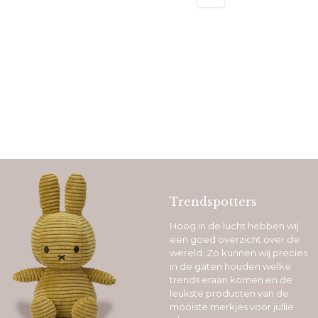
Trendspotters
Hoog in de lucht hebben wij
een goed overzicht over de
wereld. Zo kunnen wij precies
in de gaten houden welke
trends eraan komen en de
leukste producten van de
mooiste merkjes voor jullie