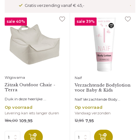
Veilig betalen met kopersbescherming
sale 40%
sale 39%
Wigiwama
Naïf
Zitzak Outdoor Chair -
Verzachtende Bodylotion
Terra
voor Baby & Kids
Duik in deze heerlijke ...
Naïf Verzachtende Body...
Op voorraad
Op voorraad
Levering kan iets langer duren
Vandaag verzonden
184,00
12,95
109,95
7,95