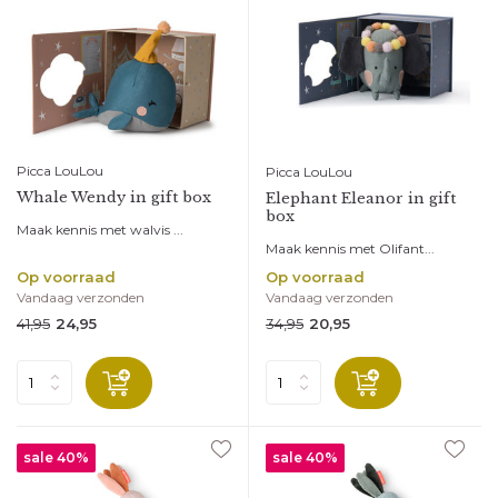
Picca LouLou
Picca LouLou
Whale Wendy in gift box
Elephant Eleanor in gift
box
Maak kennis met walvis ...
Maak kennis met Olifant...
Op voorraad
Op voorraad
Vandaag verzonden
Vandaag verzonden
41,95
34,95
24,95
20,95
sale 40%
sale 40%