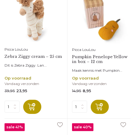
Picca LouLou
Picca LouLou
Zebra Ziggy cream – 25 cm
Pumpkin Penelope Yellow
in box – 12 cm
Dit is Zebra Ziggy. Lan...
Maak kennis met Pumpkin...
Op voorraad
Op voorraad
Vandaag verzonden
Vandaag verzonden
39,95
14,95
23,95
8,95
sale 41%
sale 40%