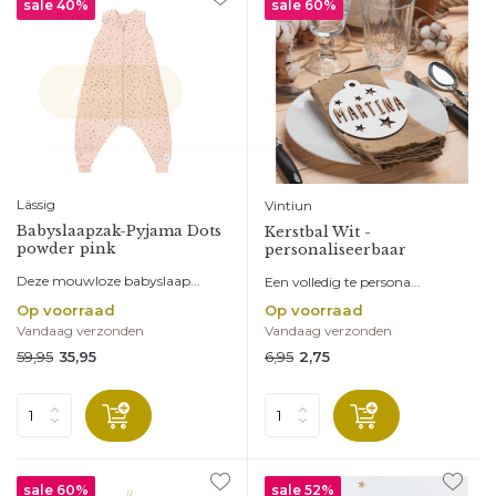
sale 40%
sale 60%
Abonneer
* Lees hier de wettelijke beperkingen
Lässig
Vintiun
Babyslaapzak-Pyjama Dots
Kerstbal Wit -
powder pink
personaliseerbaar
Deze mouwloze babyslaap...
Een volledig te persona...
Op voorraad
Op voorraad
Vandaag verzonden
Vandaag verzonden
59,95
6,95
35,95
2,75
sale 60%
sale 52%