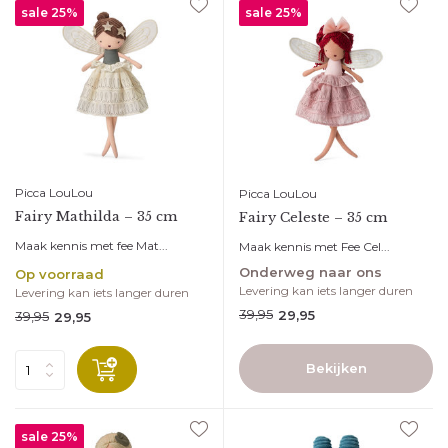
sale 25%
sale 25%
Abonneer
* Lees hier de wettelijke beperkingen
Picca LouLou
Picca LouLou
Fairy Mathilda – 35 cm
Fairy Celeste – 35 cm
Maak kennis met fee Mat...
Maak kennis met Fee Cel...
Onderweg naar ons
Op voorraad
Levering kan iets langer duren
Levering kan iets langer duren
39,95
29,95
39,95
29,95
Bekijken
sale 25%