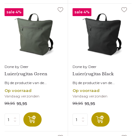
sale 4%
sale 4%
Vlieg met ons mee!
Done by Deer
Done by Deer
Luier(rug)tas Green
Luier(rug)tas Black
Schrijf je in voor onze nieuwsbrief en word als eerste
Bij de productie van de...
Bij de productie van de...
geïnformeerd over de laatste trends, de nieuwste
Op voorraad
Op voorraad
producten en de leukste aanbiedingen. En wanneer je je
Vandaag verzonden
Vandaag verzonden
nu inschrijft, dan shop je je eerste bestelling met maar
99,95
99,95
95,95
95,95
liefst 10% korting!
*
E-mailadres