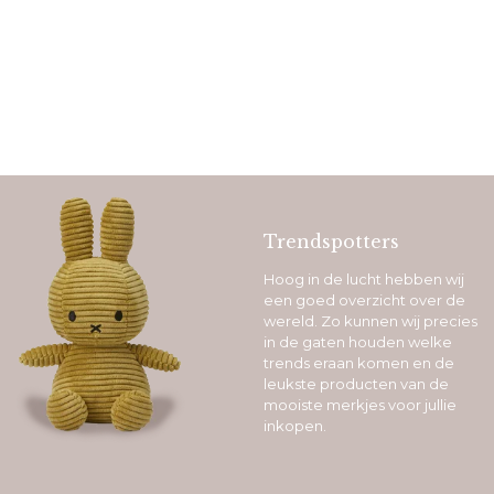
Trendspotters
Hoog in de lucht hebben wij
een goed overzicht over de
wereld. Zo kunnen wij precies
in de gaten houden welke
trends eraan komen en de
leukste producten van de
mooiste merkjes voor jullie
inkopen.