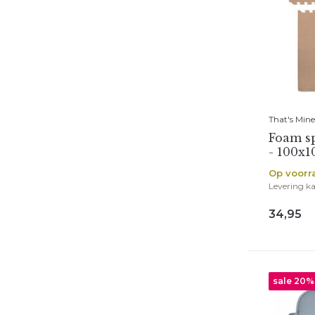
That's Mine
Foam sp
- 100x1
Op voorr
Levering ka
34,95
sale 20%