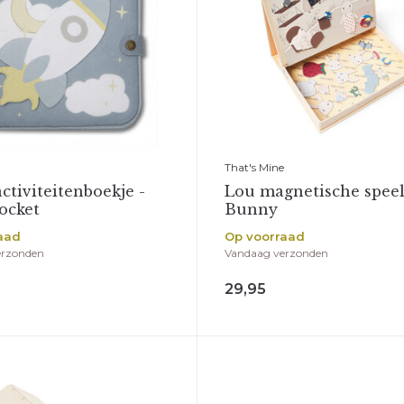
That's Mine
activiteitenboekje -
Lou magnetische speel
rocket
Bunny
aad
Op voorraad
erzonden
Vandaag verzonden
29,95