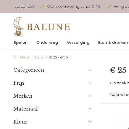
 verzending vanaf € 45,-
Veilig betalen met kopersbescherming
Spelen
Onderweg
Verzorging
Eten & drinken
Terug
Home
€ 25 - € 50
€ 25 
Categorieën
Prijs
Op zoek n
114 produ
Merken
Materiaal
Kleur