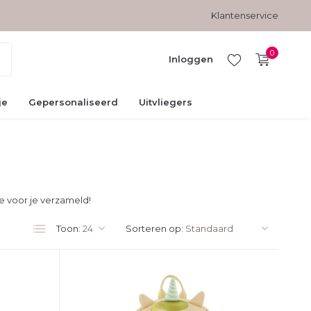
 vanaf € 45,-
Klantenservice
0
Inloggen
je
Gepersonaliseerd
Uitvliegers
Account
aanmaken
e voor je verzameld!
Toon:
Sorteren op: