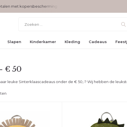
Voor 17 uur besteld, vandaag verzonden
Gratis verzending
Slapen
Kinderkamer
Kleding
Cadeaus
Feest
- € 50
aar leuke Sinterklaascadeaus onder de € 50,-? Wij hebben de leukst
cten