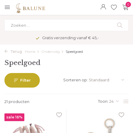
0
Veilig betalen met kopersbescherming
Terug
Home
Onderweg
Speelgoed
Speelgoed
Sorteren op:
Filter
Toon:
21 producten
sale 16%