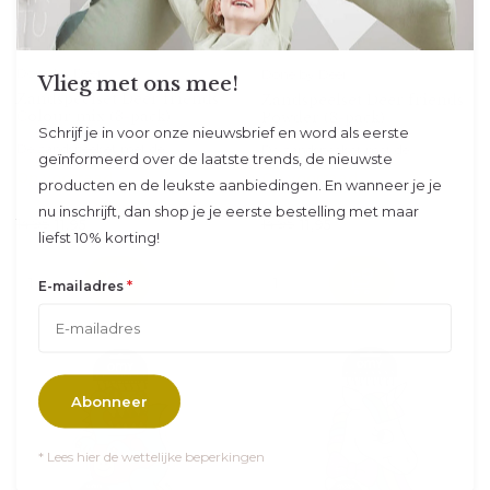
Done by Deer
Done by Deer
Vlieg met ons mee!
Zandspeelset Deer friends
Zandspeelset Deer friends
Colour mix (3-pack)
Powder (3-pack)
Schrijf je in voor onze nieuwsbrief en word als eerste
De zandspeelset met de ...
De zandspeelset met de ...
geïnformeerd over de laatste trends, de nieuwste
Op voorraad
Op voorraad
producten en de leukste aanbiedingen. En wanneer je je
Vandaag verzonden
Vandaag verzonden
nu inschrijft, dan shop je je eerste bestelling met maar
14,95
14,95
11,95
11,95
liefst 10% korting!
*
E-mailadres
Abonneer
* Lees hier de wettelijke beperkingen