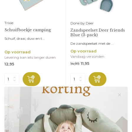
Trixie
Done by Deer
Schuifboekje camping
Zandspeelset Deer friends
Blue (3-pack)
Schuif, draai, duw en t...
De zandspeelset met de ...
Op voorraad
Op voorraad
Vandaag verzonden
Levering kan iets langer duren
14,95
11,95
12,95
sale 20%
sale 20%