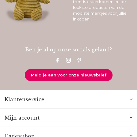
trends eraan komen en de
leukste producten van de
mooiste merkjes voor jullie
inkopen.
Ben je al op onze socials geland?
Meld je aan voor onze nieuwsbrief
Klantenservice
Mijn account
Cadeaubon