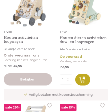
Tryco
Trixie
Houten activiteiten
Houten dieren activiteiten
loopwagen
duw- en loopwagen
Je kindje leert zo ontz...
Alle favoriete activite...
Onderweg naar ons
Op voorraad
Levering kan iets langer duren
Vandaag verzonden
59,95
47,95
72,95
Bekijken
Veilig betalen met kopersbescherming
sale 29%
sale 19%