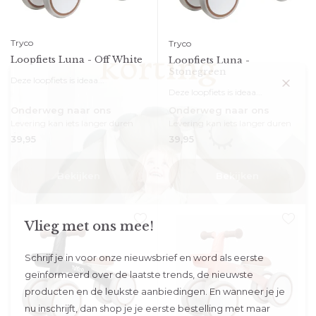
Tryco
Tryco
Loopfiets Luna - Off White
Loopfiets Luna -
Stonegreen
Deze loopfiets is ideaa...
Deze loopfiets is ideaa...
Onderweg naar ons
Onderweg naar ons
Levering kan iets langer duren
Levering kan iets langer duren
39,95
39,95
Bekijken
Bekijken
Vlieg met ons mee!
Schrijf je in voor onze nieuwsbrief en word als eerste
geïnformeerd over de laatste trends, de nieuwste
producten en de leukste aanbiedingen. En wanneer je je
nu inschrijft, dan shop je je eerste bestelling met maar