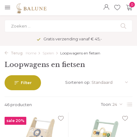
0
Veilig betalen met kopersbescherming
Terug
Home
Spelen
Loopwagens en fietsen
Loopwagens en fietsen
Sorteren op:
Filter
Toon:
46 producten
sale 20%