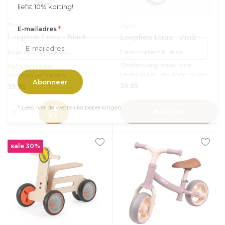
liefst 10% korting!
Tryco
Tryco
*
E-mailadres
Loopfiets Luna - Black
Loopfiets Luna - Pink
Deze loopfiets is ideaa...
Deze loopfiets is ideaa...
Onderweg naar ons
Op voorraad
Levering kan iets langer duren
Vandaag verzonden
Abonneer
39,95
39,95
* Lees hier de wettelijke beperkingen
Bekijken
sale 30%