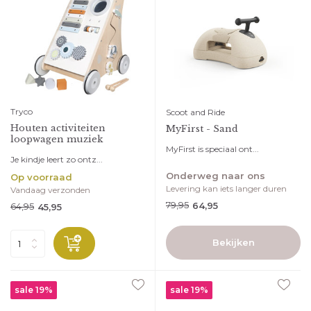
Tryco
Scoot and Ride
Houten activiteiten
MyFirst - Sand
loopwagen muziek
MyFirst is speciaal ont...
Je kindje leert zo ontz...
Onderweg naar ons
Op voorraad
Levering kan iets langer duren
Vandaag verzonden
79,95
64,95
64,95
45,95
Bekijken
sale 19%
sale 19%