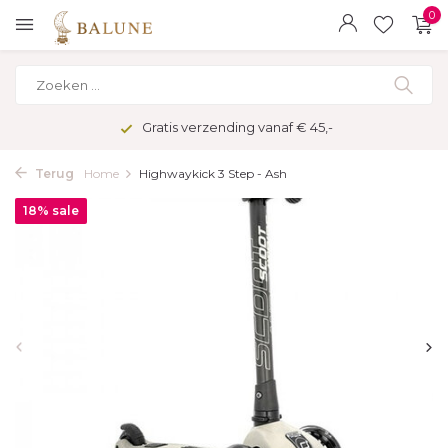
0
Gratis verzending vanaf € 45,-
Terug
Home
Highwaykick 3 Step - Ash
18% sale