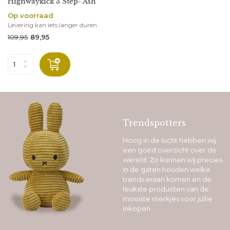
Highwaykick 3 Step- Ash
Op voorraad
Levering kan iets langer duren
109,95
89,95
Trendspotters
Hoog in de lucht hebben wij
een goed overzicht over de
wereld. Zo kunnen wij precies
in de gaten houden welke
trends eraan komen en de
leukste producten van de
mooiste merkjes voor jullie
inkopen.