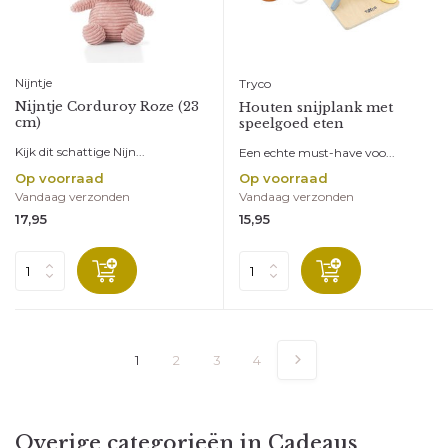
Nijntje
Tryco
Nijntje Corduroy Roze (23
Houten snijplank met
cm)
speelgoed eten
Kijk dit schattige Nijn...
Een echte must-have voo...
Op voorraad
Op voorraad
Vandaag verzonden
Vandaag verzonden
17,95
15,95
1
2
3
4
Overige categorieën in Cadeaus