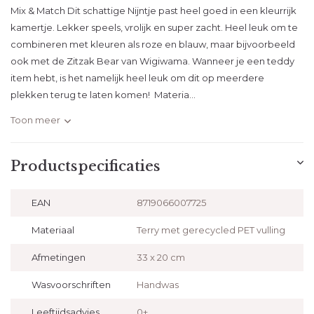
Mix & Match Dit schattige Nijntje past heel goed in een kleurrijk
kamertje. Lekker speels, vrolijk en super zacht. Heel leuk om te
combineren met kleuren als roze en blauw, maar bijvoorbeeld
ook met de Zitzak Bear van Wigiwama. Wanneer je een teddy
item hebt, is het namelijk heel leuk om dit op meerdere
plekken terug te laten komen! Materia...
Toon meer
Productspecificaties
EAN
8719066007725
Materiaal
Terry met gerecycled PET vulling
Afmetingen
33 x 20 cm
Wasvoorschriften
Handwas
Leeftijdsadvies
0+