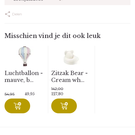
Delen
Misschien vind je dit ook leuk
Luchtballon -
Zitzak Bear -
mauve, b...
Cream wh...
142,00
49,95
127,80
54,95