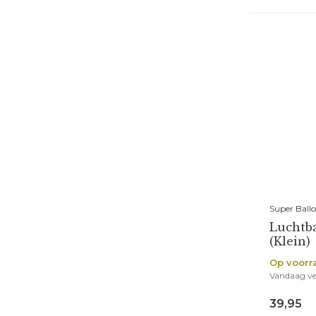
Super Ball
Luchtba
(Klein)
Op voorr
Vandaag v
39,95