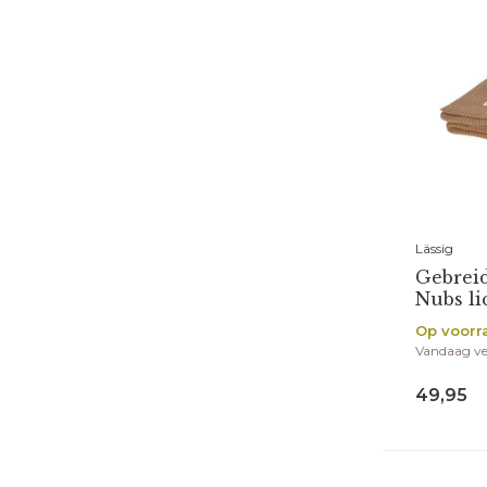
Lässig
Gebrei
Nubs li
Op voorr
Vandaag v
49,95