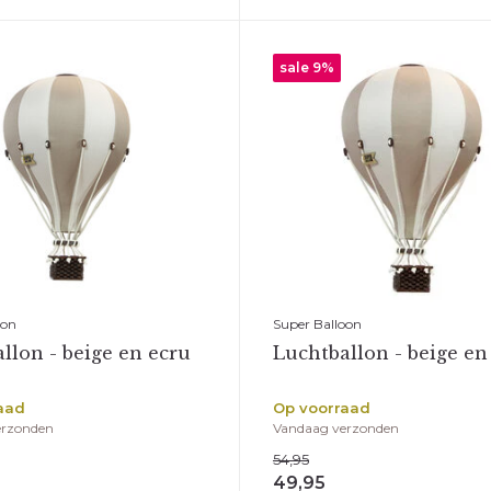
*
E-mailadres
sale 9%
Abonneer
* Lees hier de wettelijke bep
oon
Super Balloon
llon - beige en ecru
Luchtballon - beige en
aad
Op voorraad
erzonden
Vandaag verzonden
54,95
49,95