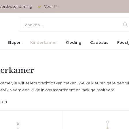
 besteld, vandaag verzonden
Gratis verzending vanaf € 45,-
Slapen
Kinderkamer
Kleding
Cadeaus
Feest
derkamer
amer, je wilt er iets prachtigs van maken! Welke kleuren ga je gebr
rbij? Neem een kijkje in ons assortiment en raak geïnspireerd.
cten