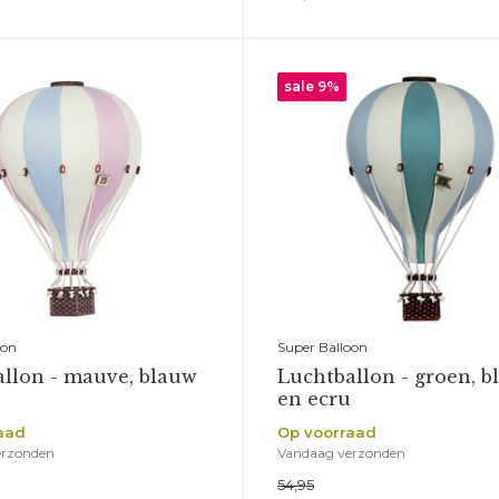
sale 9%
oon
Super Balloon
llon - mauve, blauw
Luchtballon - groen, b
en ecru
aad
Op voorraad
erzonden
Vandaag verzonden
54,95