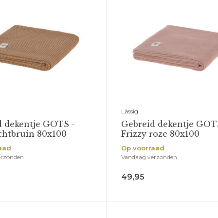
Lässig
d dekentje GOTS -
Gebreid dekentje GOT
chtbruin 80x100
Frizzy roze 80x100
aad
Op voorraad
erzonden
Vandaag verzonden
49,95