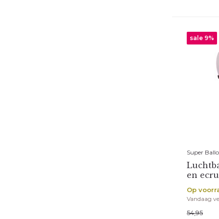
sale 9%
Super Ball
Luchtba
en ecru
Op voorr
Vandaag v
54,95