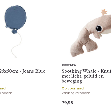
Vlieg met on
Topbright
25x50cm - Jeans Blue
Soothing Whale - Knuf
met licht, geluid en
Schrijf je in voor onze ni
beweging
geïnformeerd over de laa
aad
Op voorraad
producten en de leukste 
erzonden
Vandaag verzonden
inschrijft, dan shop je je 
10% korting!
79,95