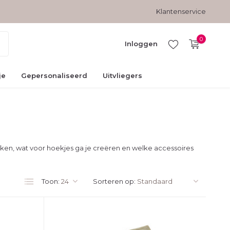
Veilig betalen met kopersbescherming
Klantenservice
0
Inloggen
je
Gepersonaliseerd
Uitvliegers
Account
aanmaken
uiken, wat voor hoekjes ga je creëren en welke accessoires
Toon:
Sorteren op: