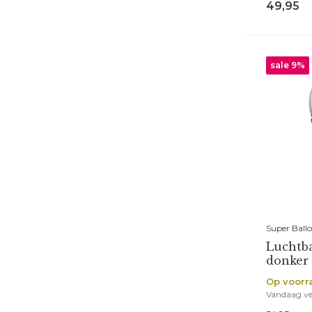
49,95
sale 9%
Super Ball
Luchtba
donker 
Op voorr
Vandaag v