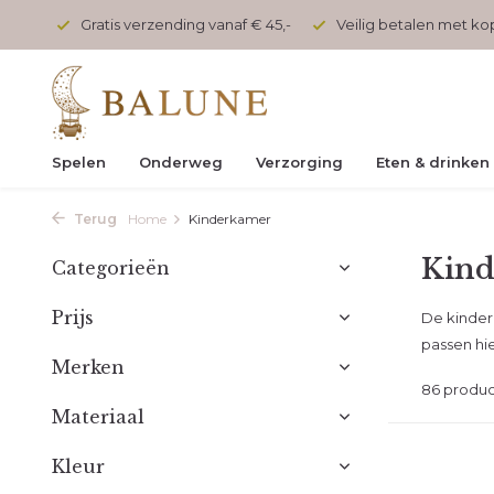
 45,-
Veilig betalen met kopersbescherming
Voor 17 uur
Spelen
Onderweg
Verzorging
Eten & drinken
Terug
Home
Kinderkamer
Kin
Categorieën
Prijs
De kinderk
passen hie
Merken
86 produ
Materiaal
Kleur