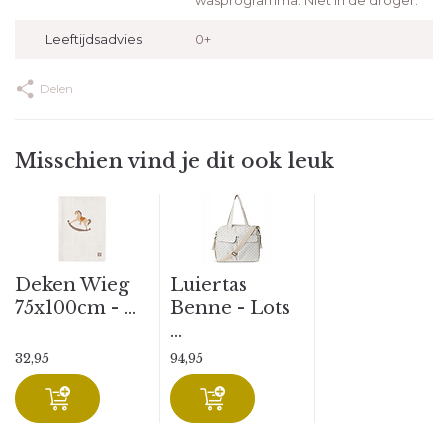
wasprogramma. Niet in de droger.
Leeftijdsadvies
0+
Delen
Misschien vind je dit ook leuk
Deken Wieg
Luiertas
75x100cm - ...
Benne - Lots
...
32,95
94,95