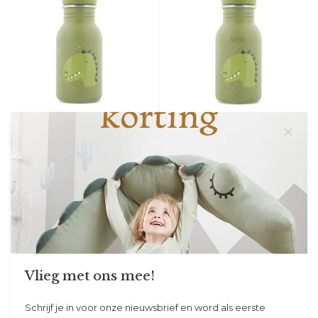
Trixie
Studio Balune
Drinkfles 350ml - Mr. Dino
Gepersonaliseerde Trixie
Drinkfles 350ml - Mr. Dino
Deze stoere drinkflesse...
Deze stoere Trixie drin...
Op voorraad
Op voorraad
Vandaag verzonden
Vandaag verzonden
18,95
22,95
Vlieg met ons mee!
Schrijf je in voor onze nieuwsbrief en word als eerste