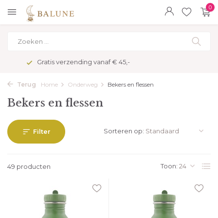
0
Veilig betalen met kopersbescherming
Terug
Home
Onderweg
Bekers en flessen
Bekers en flessen
Sorteren op:
Filter
Toon:
49 producten