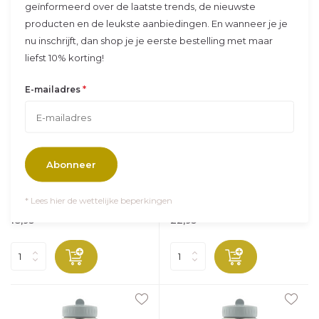
geïnformeerd over de laatste trends, de nieuwste
producten en de leukste aanbiedingen. En wanneer je je
nu inschrijft, dan shop je je eerste bestelling met maar
liefst 10% korting!
*
E-mailadres
Trixie
Studio Balune
Drinkfles 350ml - Mrs.
Gepersonaliseerde Trixie
Elephant
Drinkfles 350ml - Mrs.
Elephant
Deze schattige drinkfle...
Abonneer
Deze schattige Trixie d...
Op voorraad
Op voorraad
* Lees hier de wettelijke beperkingen
Vandaag verzonden
Vandaag verzonden
18,95
22,95