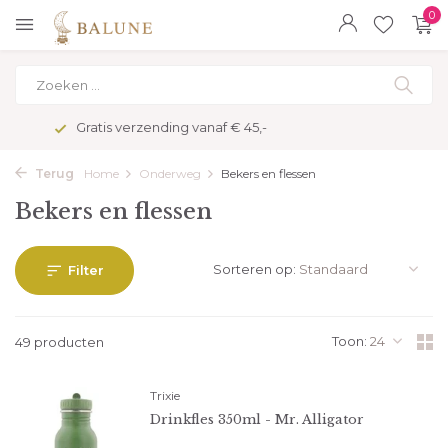
0
Veilig betalen met kopersbescherming
Terug
Home
Onderweg
Bekers en flessen
Bekers en flessen
Sorteren op:
Filter
Toon:
49 producten
Trixie
Drinkfles 350ml - Mr. Alligator