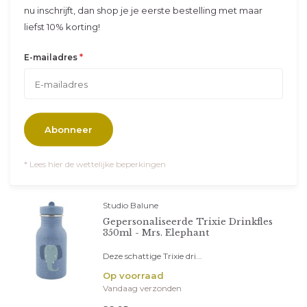
nu inschrijft, dan shop je je eerste bestelling met maar
liefst 10% korting!
Trixie
Drinkfles 350ml - Mrs. Elephant
*
E-mailadres
Deze schattige drinkfless...
Op voorraad
Vandaag verzonden
18,95
Abonneer
* Lees hier de wettelijke beperkingen
Studio Balune
Gepersonaliseerde Trixie Drinkfles
350ml - Mrs. Elephant
Deze schattige Trixie dri...
Op voorraad
Vandaag verzonden