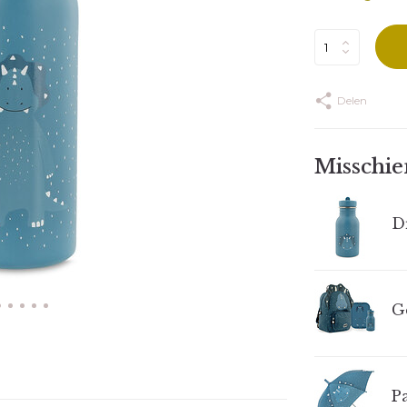
Delen
Misschien
Dr
G
Pa