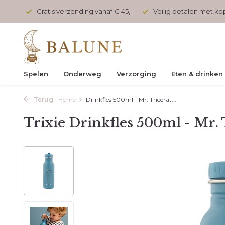
onden
Gratis verzending vanaf € 45,-
Veilig betalen met k
Spelen
Onderweg
Verzorging
Eten & drinken
Terug
Home
Drinkfles 500ml - Mr. Tricerat...
Trixie Drinkfles 500ml - Mr. 