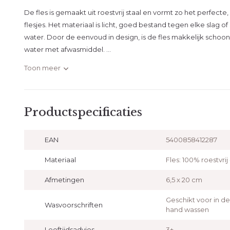
De fles is gemaakt uit roestvrij staal en vormt zo het perfect
flesjes. Het materiaal is licht, goed bestand tegen elke slag of
water. Door de eenvoud in design, is de fles makkelijk scho
water met afwasmiddel. ...
Toon meer
Productspecificaties
EAN
5400858412287
Materiaal
Fles: 100% roestvrij
Afmetingen
6,5 x 20 cm
Geschikt voor in d
Wasvoorschriften
hand wassen
Leeftijdsadvies
3+