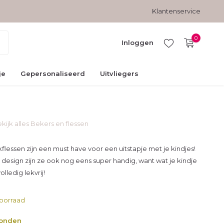
Gratis verzending vanaf € 45,-
Veilig betalen met kopersbesc
Klantenservice
0
Inloggen
je
Gepersonaliseerd
Uitvliegers
kijk alles Bekers en flessen
Account
aanmaken
kflessen zijn een must have voor een uitstapje met je kindjes!
 design zijn ze ook nog eens super handig, want wat je kindje
olledig lekvrij!
oorraad
zonden