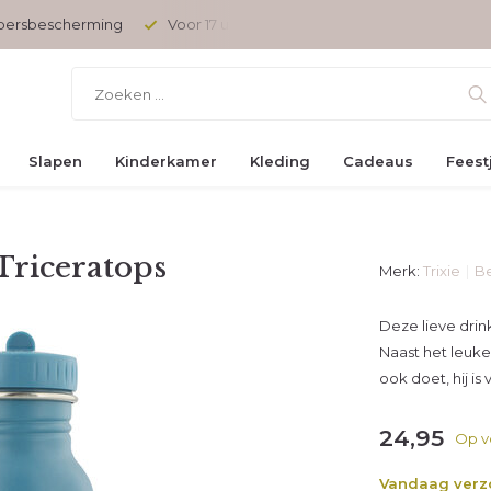
opersbescherming
Voor 17 uur besteld, vandaag verzonden
Slapen
Kinderkamer
Kleding
Cadeaus
Feest
Triceratops
Merk:
Trixie
Be
Deze lieve drin
Naast het leuke
ook doet, hij is v
24,95
Op v
Vandaag ver