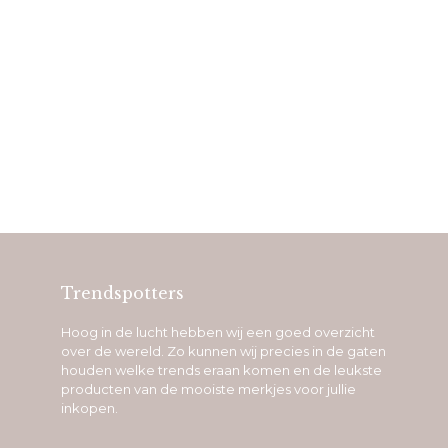
Trendspotters
Hoog in de lucht hebben wij een goed overzicht
over de wereld. Zo kunnen wij precies in de gaten
houden welke trends eraan komen en de leukste
producten van de mooiste merkjes voor jullie
inkopen.