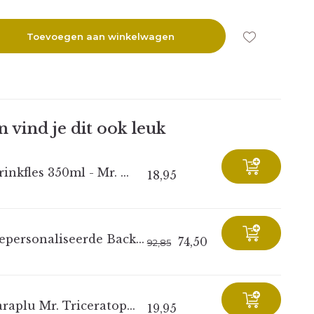
Toevoegen aan winkelwagen
 vind je dit ook leuk
inkfles 350ml - Mr. ...
18,95
epersonaliseerde Back...
74,50
92,85
raplu Mr. Triceratop...
19,95