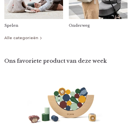
Spelen
Onderweg
Alle categorieën
Vlieg met ons mee!
Ons favoriete product van deze week
Schrijf je in voor onze nieuwsbrief en word als eerste
geïnformeerd over de laatste trends, de nieuwste
producten en de leukste aanbiedingen. En wanneer je je
nu inschrijft, dan shop je je eerste bestelling met maar
liefst 10% korting!
*
E-mailadres