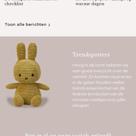
checklist
warme dagen
Toon alle berichten
Trendspotters
Hoog in de lucht hebben wij
een goed overzicht over de
wereld. Zo kunnen wij precies
in de gaten houden welke
trends eraan komen en de
leukste producten van de
mooiste merkjes voor jullie
inkopen.
Ben je al op onze socials geland?