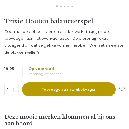
Abonneer
Trixie Houten balanceerspel
* Lees hier de wettelijke beperkingen
Gooi met de dobbelsteen en ontdek welk stukje jij moet
toevoegen aan het evenwichtsspel! De dieren zijn extra
uitdagend omdat ze gekke vormen hebben. Wie laat als eerste
de blokken vallen?
19,95
Op voorraad
Vandaag verzonden
Toevoegen aan winkelwagen
Deze mooie merken klommen al bij ons
aan boord