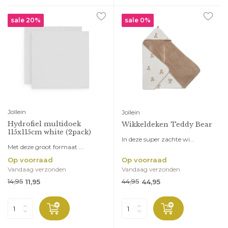
sale 20%
sale 0%
Jollein
Jollein
Hydrofiel multidoek
Wikkeldeken Teddy Bear
115x115cm white (2pack)
In deze super zachte wi...
Met deze groot formaat ...
Op voorraad
Op voorraad
Vandaag verzonden
Vandaag verzonden
14,95
44,95
11,95
44,95