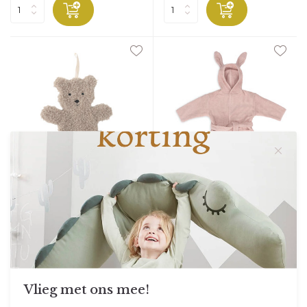
Jollein
Jollein
Speendoekje Teddy Bear -
Badjas - Wild Rose
Olive Green
Een heerlijk badjasje v...
Dit teddy speendoekje m...
Onderweg naar ons
Op voorraad
Levering kan iets langer duren
Vandaag verzonden
24,95
8,95
Vlieg met ons mee!
Bekijken