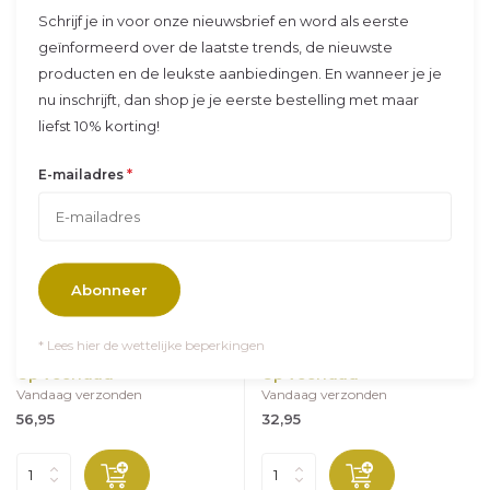
Schrijf je in voor onze nieuwsbrief en word als eerste
geïnformeerd over de laatste trends, de nieuwste
producten en de leukste aanbiedingen. En wanneer je je
nu inschrijft, dan shop je je eerste bestelling met maar
liefst 10% korting!
*
E-mailadres
Jollein
Jollein
Abonneer
Fleece deken | 100x150cm -
Badjas Badstof Miffy
Miffy Olive Green/Coral
Jacquard Olive Green
* Lees hier de wettelijke beperkingen
Wat zal jouw kleintje h...
Dit superleuke badjasje...
Op voorraad
Op voorraad
Vandaag verzonden
Vandaag verzonden
56,95
32,95