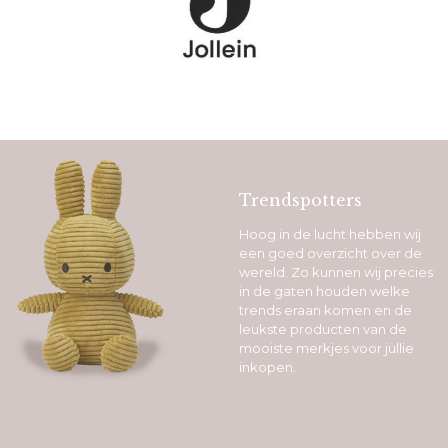
Trendspotters
Hoog in de lucht hebben wij
een goed overzicht over de
wereld. Zo kunnen wij precies
in de gaten houden welke
trends eraan komen en de
leukste producten van de
mooiste merkjes voor jullie
inkopen.