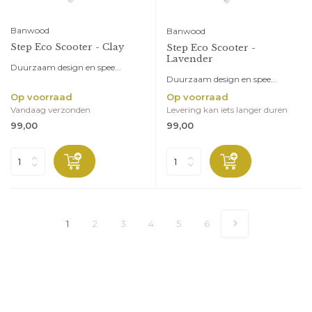
Banwood
Banwood
Step Eco Scooter - Clay
Step Eco Scooter -
Lavender
Duurzaam design en spee...
Duurzaam design en spee...
Op voorraad
Op voorraad
Vandaag verzonden
Levering kan iets langer duren
99,00
99,00
1
2
3
4
5
6