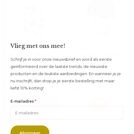
Vlieg met ons mee!
Banwood
Banwood
Reflecterende Stickers
Eco Helmet - Deep Sea
Schrijf je in voor onze nieuwsbrief en word als eerste
Dino, Space & Adventure
Veilig, comfortabel en ...
geïnformeerd over de laatste trends, de nieuwste
Maak elke rit veiliger ...
producten en de leukste aanbiedingen. En wanneer je je
Onderweg naar ons
Op voorraad
nu inschrijft, dan shop je je eerste bestelling met maar
Levering kan iets langer duren
Levering kan iets langer duren
liefst 10% korting!
9,90
49,00
*
E-mailadres
Bekijken
Abonneer