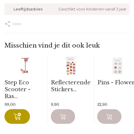
Leeftijdsadvies
Geschikt voor kinderen vanaf 3 jaar
Delen
Misschien vind je dit ook leuk
Step Eco
Reflecterende
Pins - Flowe
Scooter -
Stickers...
Ras...
99,00
9,90
12,90