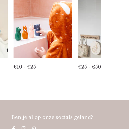
€10 - €25
€25 - €50
Ben je al op onze socials geland?