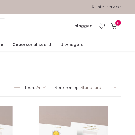
Gratis verzending vanaf € 45,-
Veilig betalen met kopersbesc
Klantenservice
0
Inloggen
je
Gepersonaliseerd
Uitvliegers
Account
aanmaken
Toon:
Sorteren op: