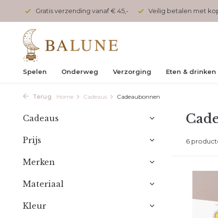
onden
Gratis verzending vanaf € 45,-
Veilig betalen met k
Spelen
Onderweg
Verzorging
Eten & drinken
Terug
Home
Cadeaus
Cadeaubonnen
Cad
Cadeaus
Prijs
6 produc
Merken
Materiaal
Kleur