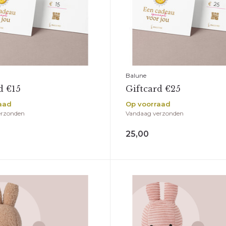
Balune
d €15
Giftcard €25
aad
Op voorraad
erzonden
Vandaag verzonden
25,00