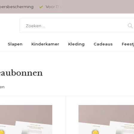
opersbescherming
Voor 17 uur besteld, vandaag verzonden
Slapen
Kinderkamer
Kleding
Cadeaus
Feest
eaubonnen
ten