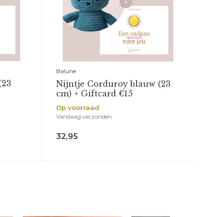
Balune
(23
Nijntje Corduroy blauw (23
cm) + Giftcard €15
Op voorraad
Vandaag verzonden
32,95