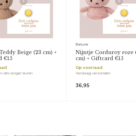
Balune
 Teddy Beige (23 cm) +
Nijntje Corduroy roze 
d €15
cm) + Giftcard €15
aad
Op voorraad
n iets langer duren
Vandaag verzonden
36,95