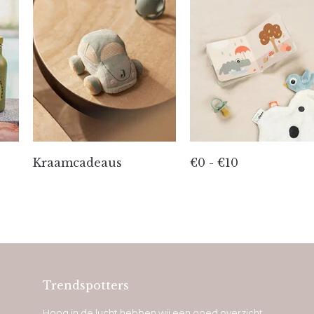
Kraamcadeaus
€0 - €10
Trendspotters
Hoog in de lucht hebben wij een goed overzicht