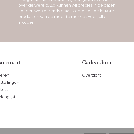
over de wereld. Zo kunnen wij precies in de gaten
houden welke trends eraan komen en de leukste
producten van de mooiste merkjes voor jullie
inkopen.
 account
Cadeaubon
reren
Overzicht
stellingen
ckets
rlanglijst