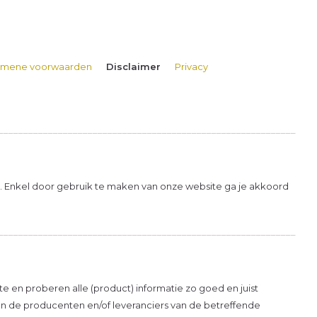
emene voorwaarden
Disclaimer
Privacy
____________________________________________________________
l). Enkel door gebruik te maken van onze website ga je akkoord
____________________________________________________________
 en proberen alle (product) informatie zo goed en juist
van de producenten en/of leveranciers van de betreffende