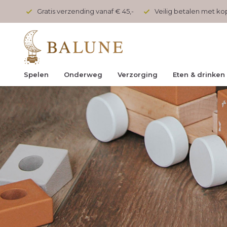
onden
Gratis verzending vanaf € 45,-
Veilig betalen met k
Spelen
Onderweg
Verzorging
Eten & drinken