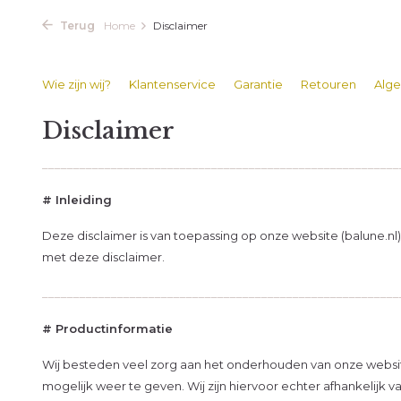
Terug
Home
Disclaimer
Wie zijn wij?
Klantenservice
Garantie
Retouren
Alg
Disclaimer
_________________________________________________________
# Inleiding
Deze disclaimer is van toepassing op onze website (balune.n
met deze disclaimer.
_________________________________________________________
# Productinformatie
Wij besteden veel zorg aan het onderhouden van onze website
mogelijk weer te geven. Wij zijn hiervoor echter afhankelijk 