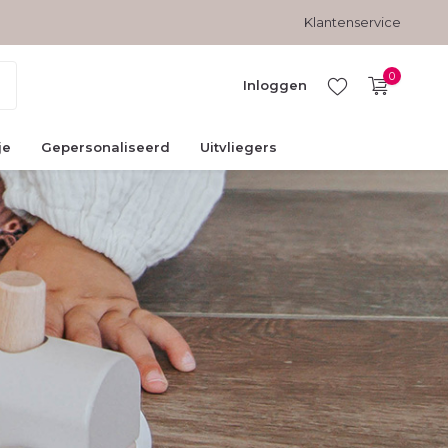
Gratis verzending vanaf € 45,-
Veilig betalen met kopersbesc
Klantenservice
0
Inloggen
je
Gepersonaliseerd
Uitvliegers
Account
aanmaken