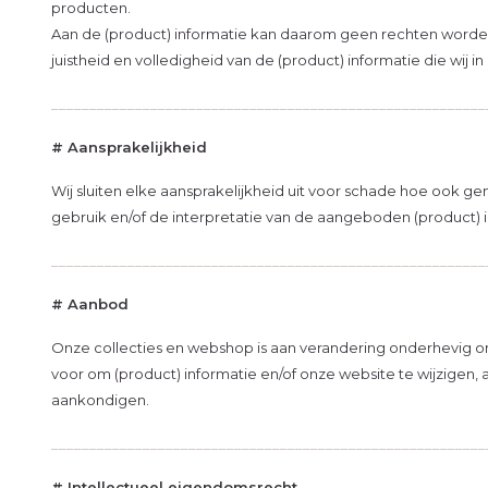
producten.
Aan de (product) informatie kan daarom geen rechten worden 
juistheid en volledigheid van de (product) informatie die wi
_________________________________________________________
# Aansprakelijkheid
Wij sluiten elke aansprakelijkheid uit voor schade hoe ook g
gebruik en/of de interpretatie van de aangeboden (product) 
_________________________________________________________
# Aanbod
Onze collecties en webshop is aan verandering onderhevig 
voor om (product) informatie en/of onze website te wijzigen, a
aankondigen.
_________________________________________________________
# Intellectueel eigendomsrecht