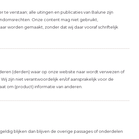
Abonneer
te verstaan; alle uitingen en publicaties van Balune zijn
* Lees hier de wettelijke bep
endomsrechten. Onze content mag niet gebruikt,
r worden gemaakt, zonder dat wij daar vooraf schriftelijk
____________________________________________________________
 anderen (derden) waar op onze website naar wordt verwezen of
Wij zijn niet verantwoordelijk en/of aansprakelijk voor de
gaat om (product) informatie van anderen.
____________________________________________________________
geldig blijken dan blijven de overige passages of onderdelen