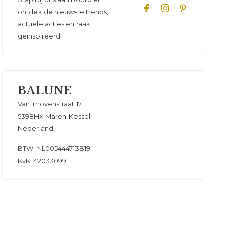
ontdek de nieuwste trends,
actuele acties en raak
erkingen
geïnspireerd
BALUNE
Van Irhovenstraat 17
5398HX Maren-Kessel
Nederland
BTW: NL005444713B19
KvK: 42033099