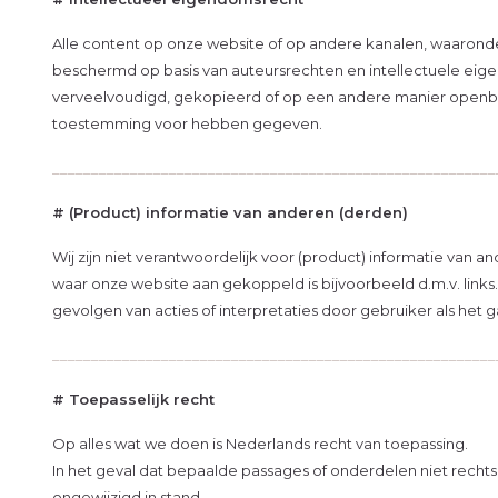
Alle content op onze website of op andere kanalen, waaronder 
beschermd op basis van auteursrechten en intellectuele eig
verveelvoudigd, gekopieerd of op een andere manier openbaa
toestemming voor hebben gegeven.
_________________________________________________________
# (Product) informatie van anderen (derden)
Wij zijn niet verantwoordelijk voor (product) informatie van
waar onze website aan gekoppeld is bijvoorbeeld d.m.v. links. 
gevolgen van acties of interpretaties door gebruiker als het 
_________________________________________________________
# Toepasselijk recht
Op alles wat we doen is Nederlands recht van toepassing.
In het geval dat bepaalde passages of onderdelen niet rechts
ongewijzigd in stand.