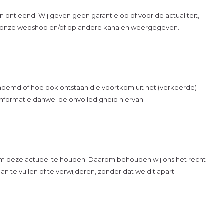
ontleend. Wij geven geen garantie op of voor de actualiteit,
j in onze webshop en/of op andere kanalen weergegeven.
____________________________________________________________
Vlieg met on
enoemd of hoe ook ontstaan die voortkom uit het (verkeerde)
Schrijf je in voor onze ni
informatie danwel de onvolledigheid hiervan.
geïnformeerd over de laa
____________________________________________________________
producten en de leukste 
inschrijft, dan shop je je 
10% korting!
om deze actueel te houden. Daarom behouden wij ons het recht
*
an te vullen of te verwijderen, zonder dat we dit apart
E-mailadres
____________________________________________________________