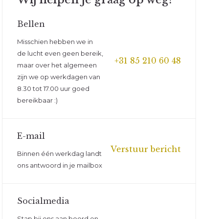
Bellen
Misschien hebben we in
de lucht even geen bereik,
+31 85 210 60 48
maar over het algemeen
s mee!
zijn we op werkdagen van
8.30 tot 17.00 uur goed
euwsbrief en word als eerste
bereikbaar :)
tste trends, de nieuwste
aanbiedingen. En wanneer je je nu
eerste bestelling met maar liefst
E-mail
Verstuur bericht
Binnen één werkdag landt
ons antwoord in je mailbox
Socialmedia
Stap bij ons aan boord en