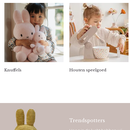
Knuffels
Houten speelgoed
Trendspotters