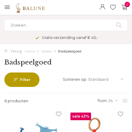
0
Gratis verzending vanaf € 45,-
Terug
Home
Spelen
Badspeelgoed
Badspeelgoed
Sorteren op:
Filter
Toon:
6 producten
sale 43%