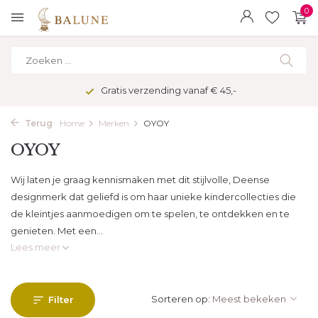
0
Gratis verzending vanaf € 45,-
Terug
Home
Merken
OYOY
OYOY
Wij laten je graag kennismaken met dit stijlvolle, Deense
designmerk dat geliefd is om haar unieke kindercollecties die
de kleintjes aanmoedigen om te spelen, te ontdekken en te
genieten. Met een...
Lees meer
Sorteren op:
Filter