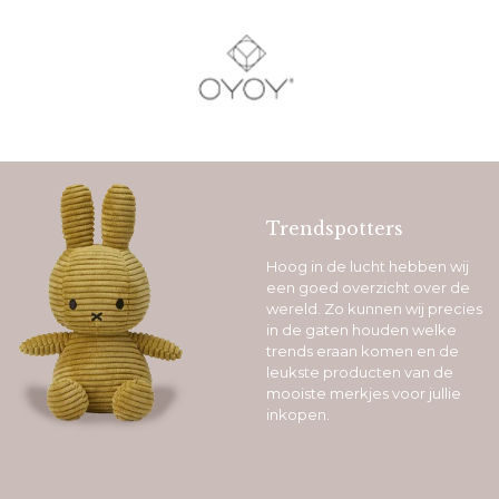
Trendspotters
Hoog in de lucht hebben wij
een goed overzicht over de
wereld. Zo kunnen wij precies
in de gaten houden welke
trends eraan komen en de
leukste producten van de
mooiste merkjes voor jullie
inkopen.