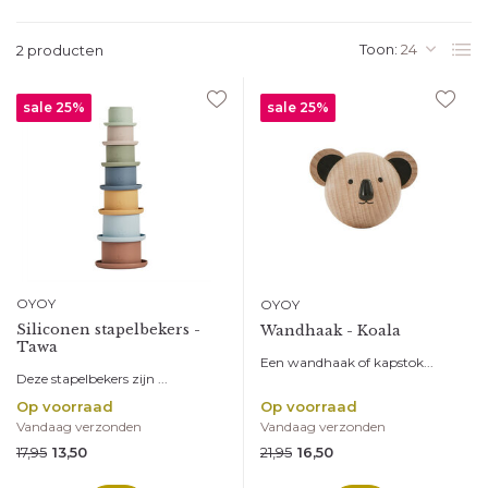
Toon:
2 producten
sale 25%
sale 25%
OYOY
OYOY
Siliconen stapelbekers -
Wandhaak - Koala
Tawa
Een wandhaak of kapstok...
Deze stapelbekers zijn ...
Op voorraad
Op voorraad
Vandaag verzonden
Vandaag verzonden
17,95
21,95
13,50
16,50