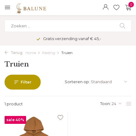
0
Gratis verzending vanaf € 45,-
Terug
Home
Kleding
Truien
Truien
Sorteren op:
Filter
Toon:
1 product
sale 40%