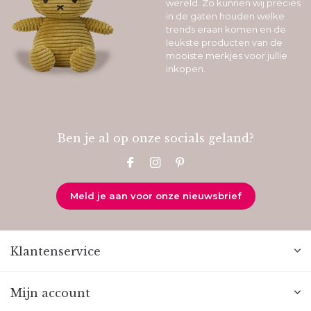
wereld. Zo kunnen wij precies
in de gaten houden welke
trends eraan komen en de
leukste producten van de
mooiste merkjes voor jullie
inkopen.
Ben je al op onze socials geland?
Meld je aan voor onze nieuwsbrief
Klantenservice
Mijn account