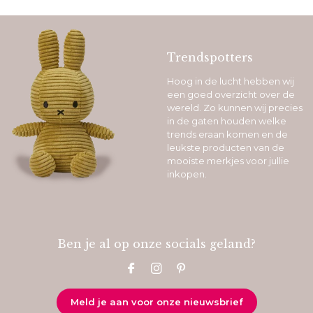
Trendspotters
Hoog in de lucht hebben wij
een goed overzicht over de
wereld. Zo kunnen wij precies
in de gaten houden welke
trends eraan komen en de
leukste producten van de
mooiste merkjes voor jullie
inkopen.
Ben je al op onze socials geland?
Meld je aan voor onze nieuwsbrief