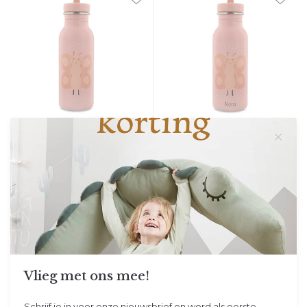
Trixie
Studio Balune
Drinkfles 500ml - Mrs.
Gepersonaliseerde Trixie
Butterfly
Drinkfles 500ml - Mrs.
Butterfly
Deze lieve drinkflessen...
Deze lieve Trixie drink...
Op voorraad
Op voorraad
Vandaag verzonden
Vandaag verzonden
24,95
26,95
Vlieg met ons mee!
Schrijf je in voor onze nieuwsbrief en word als eerste