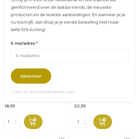
geïnformeerd over de laatste trends, de nieuwste
producten en de leukste aanbiedingen. En wanneer je je
nu inschrijft, dan shop je je eerste bestelling met maar
liefst 10% korting!
*
E-mailadres
Trixie
Studio Balune
Drinkfles 350ml - Mr.
Gepersonaliseerde Trixie
Dragon
Drinkfles 350ml - Mr.
Abonneer
Dragon
Deze stoere drinkflesse...
Deze stoere Trixie drin...
* Lees hier de wettelijke beperkingen
Op voorraad
Op voorraad
Vandaag verzonden
Vandaag verzonden
18,95
22,95