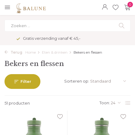
0
Veilig betalen met kopersbescherming
Terug
Home
Eten & drinken
Bekers en flessen
Bekers en flessen
Sorteren op:
Filter
Toon:
51 producten