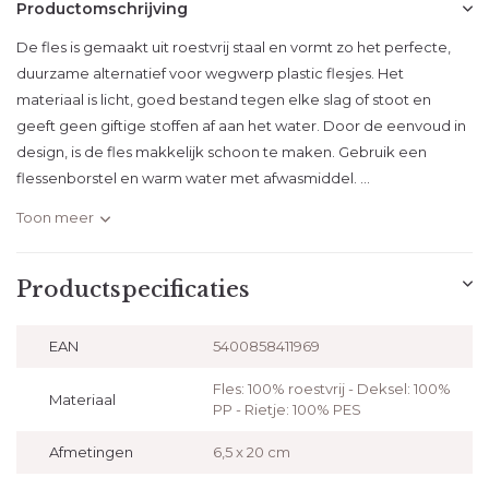
Productomschrijving
De fles is gemaakt uit roestvrij staal en vormt zo het perfecte,
duurzame alternatief voor wegwerp plastic flesjes. Het
materiaal is licht, goed bestand tegen elke slag of stoot en
geeft geen giftige stoffen af aan het water. Door de eenvoud in
design, is de fles makkelijk schoon te maken. Gebruik een
flessenborstel en warm water met afwasmiddel. ...
Toon meer
Productspecificaties
EAN
5400858411969
Fles: 100% roestvrij - Deksel: 100%
Materiaal
PP - Rietje: 100% PES
Afmetingen
6,5 x 20 cm