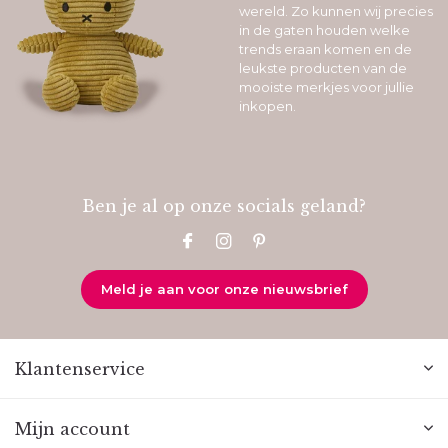
wereld. Zo kunnen wij precies
in de gaten houden welke
trends eraan komen en de
leukste producten van de
mooiste merkjes voor jullie
inkopen.
Ben je al op onze socials geland?
Meld je aan voor onze nieuwsbrief
Klantenservice
Mijn account