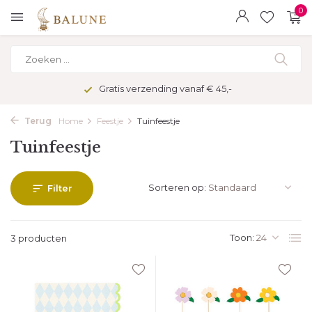
0
Gratis verzending vanaf € 45,-
Terug
Home
Feestje
Tuinfeestje
Tuinfeestje
Sorteren op:
Filter
Toon:
3 producten