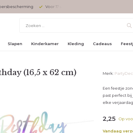
opersbescherming
Voor 17 uur besteld, vandaag verzonden
Slapen
Kinderkamer
Kleding
Cadeaus
Feest
hday (16,5 x 62 cm)
Merk:
PartyDe
Een feestje zond
past perfect bij
elke verjaard
2,25
Op voo
Vandaag ver