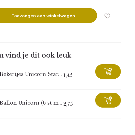
Toevoegen aan winkelwagen
 vind je dit ook leuk
Bekertjes Unicorn Star...
1,45
Ballon Unicorn (6 st m...
2,75