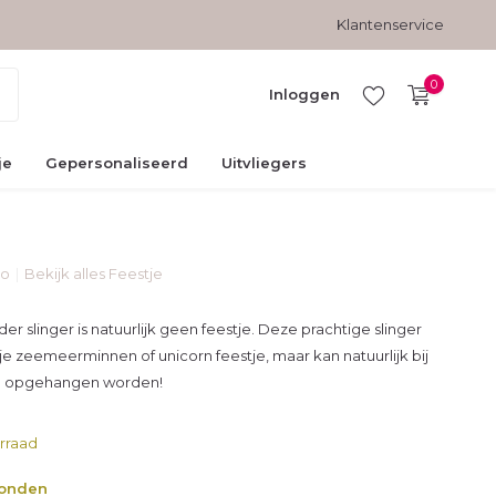
Gratis verzending vanaf € 45,-
Veilig betalen met kopersbesc
Klantenservice
0
Inloggen
je
Gepersonaliseerd
Uitvliegers
co
Bekijk alles Feestje
Account
aanmaken
er slinger is natuurlijk geen feestje. Deze prachtige slinger
 je zeemeerminnen of unicorn feestje, maar kan natuurlijk bij
ag opgehangen worden!
rraad
zonden