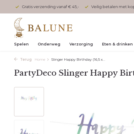
onden
Gratis verzending vanaf € 45,-
Veilig betalen met k
Spelen
Onderweg
Verzorging
Eten & drinken
Terug
Home
Slinger Happy Birthday (16,5 x...
PartyDeco Slinger Happy Birt