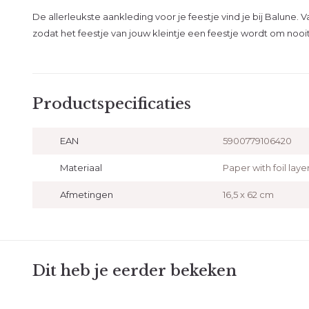
De allerleukste aankleding voor je feestje vind je bij Balune. 
zodat het feestje van jouw kleintje een feestje wordt om nooi
Productspecificaties
EAN
5900779106420
Materiaal
Paper with foil laye
Afmetingen
16,5 x 62 cm
Dit heb je eerder bekeken