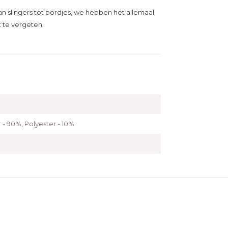
Van slingers tot bordjes, we hebben het allemaal
t te vergeten.
r - 90%, Polyester - 10%