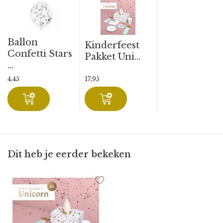
Ballon
Kinderfeest
Confetti Stars
Pakket Uni...
...
4,45
17,95
Dit heb je eerder bekeken