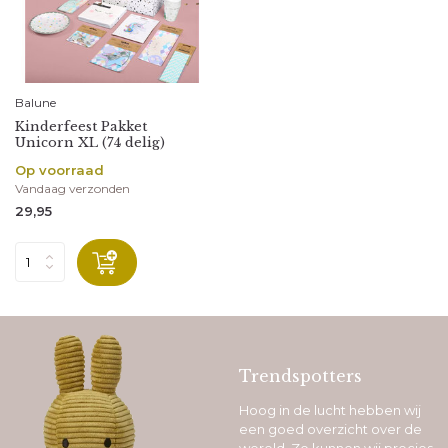
Balune
Kinderfeest Pakket
Unicorn XL (74 delig)
Op voorraad
Vandaag verzonden
29,95
Trendspotters
Hoog in de lucht hebben wij
een goed overzicht over de
wereld. Zo kunnen wij precies