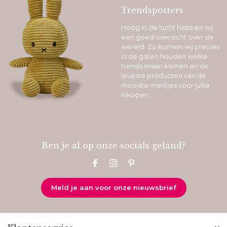
Trendspotters
Hoog in de lucht hebben wij
een goed overzicht over de
wereld. Zo kunnen wij precies
in de gaten houden welke
trends eraan komen en de
leukste producten van de
mooiste merkjes voor jullie
inkopen.
Ben je al op onze socials geland?
Meld je aan voor onze nieuwsbrief