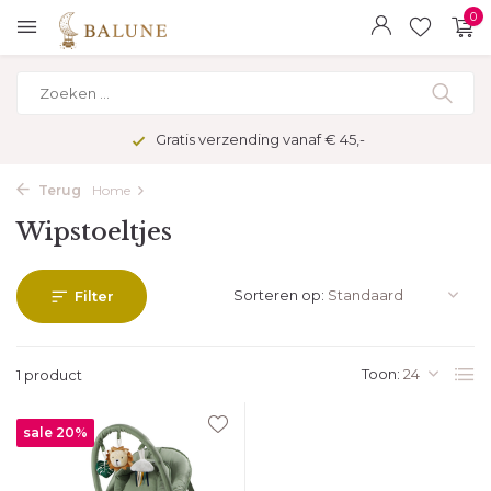
0
Gratis verzending vanaf € 45,-
Terug
Home
Wipstoeltjes
Sorteren op:
Filter
Toon:
1 product
sale 20%