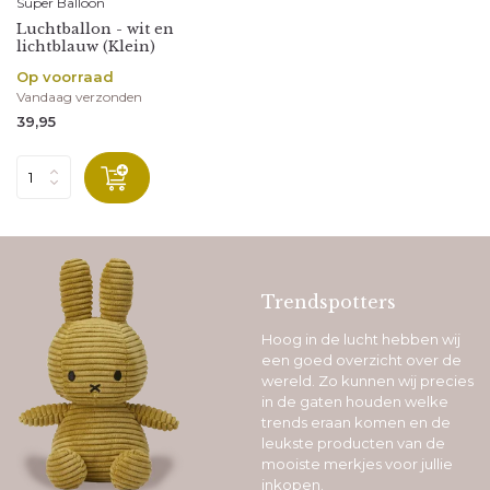
Super Balloon
Luchtballon - wit en
lichtblauw (Klein)
Op voorraad
Vandaag verzonden
39,95
Trendspotters
Hoog in de lucht hebben wij
een goed overzicht over de
wereld. Zo kunnen wij precies
in de gaten houden welke
trends eraan komen en de
leukste producten van de
mooiste merkjes voor jullie
inkopen.