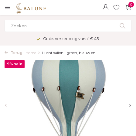
0
Gratis verzending vanaf € 45,-
Terug
Home
Luchtballon - groen, blauw en ...
9% sale