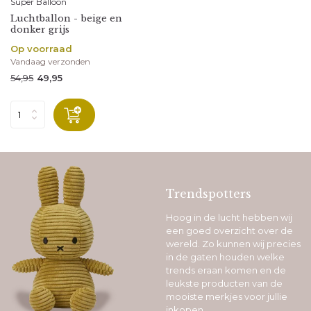
Super Balloon
Luchtballon - beige en
donker grijs
Op voorraad
Vandaag verzonden
54,95
49,95
Trendspotters
Hoog in de lucht hebben wij
een goed overzicht over de
wereld. Zo kunnen wij precies
in de gaten houden welke
trends eraan komen en de
leukste producten van de
mooiste merkjes voor jullie
inkopen.