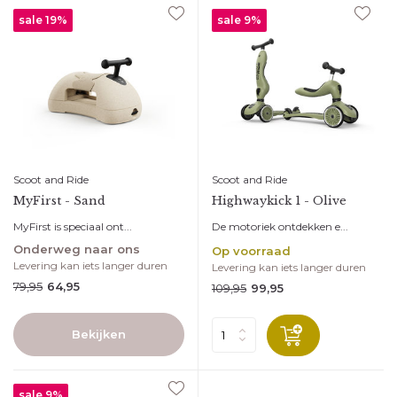
sale 19%
sale 9%
Vlieg met ons mee!
Scoot and Ride
Scoot and Ride
MyFirst - Sand
Highwaykick 1 - Olive
Schrijf je in voor onze nieuwsbrief en word als eerste
geïnformeerd over de laatste trends, de nieuwste
MyFirst is speciaal ont...
De motoriek ontdekken e...
producten en de leukste aanbiedingen. En wanneer je je
Onderweg naar ons
Op voorraad
Levering kan iets langer duren
Levering kan iets langer duren
nu inschrijft, dan shop je je eerste bestelling met maar
79,95
64,95
109,95
99,95
liefst 10% korting!
*
E-mailadres
Bekijken
sale 9%