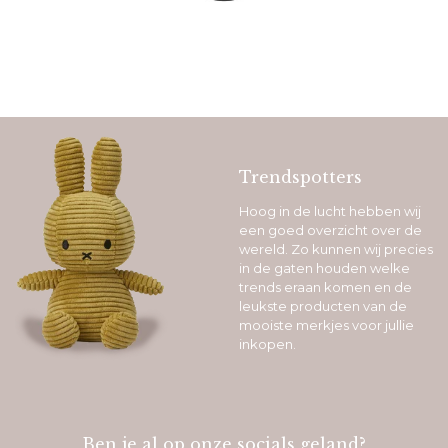
Trendspotters
Hoog in de lucht hebben wij
een goed overzicht over de
wereld. Zo kunnen wij precies
in de gaten houden welke
trends eraan komen en de
leukste producten van de
mooiste merkjes voor jullie
inkopen.
Ben je al op onze socials geland?