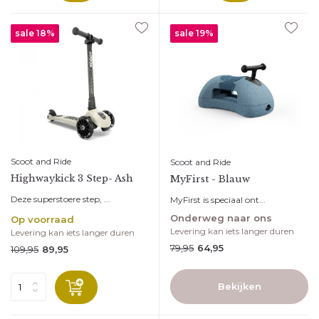
sale 18%
sale 19%
Scoot and Ride
Scoot and Ride
Highwaykick 3 Step- Ash
MyFirst - Blauw
Deze superstoere step, ...
MyFirst is speciaal ont...
Onderweg naar ons
Op voorraad
Levering kan iets langer duren
Levering kan iets langer duren
79,95
64,95
109,95
89,95
Bekijken