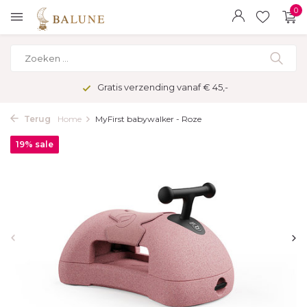
0
Gratis verzending vanaf € 45,-
Terug
Home
MyFirst babywalker - Roze
19% sale