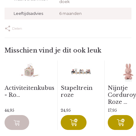
doek
Leeftijdsadvies
6 maanden
Delen
Misschien vind je dit ook leuk
Activiteitenkubus
Stapeltrein
Nijntje
- Ro...
roze
Corduroy
Roze ...
44,95
24,95
17,95