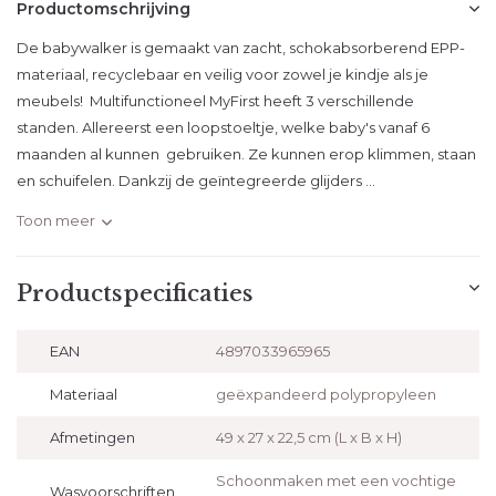
Productomschrijving
De babywalker is gemaakt van zacht, schokabsorberend EPP-
materiaal, recyclebaar en veilig voor zowel je kindje als je
meubels! Multifunctioneel MyFirst heeft 3 verschillende
standen. Allereerst een loopstoeltje, welke baby's vanaf 6
maanden al kunnen gebruiken. Ze kunnen erop klimmen, staan
en schuifelen. Dankzij de geïntegreerde glijders ...
Toon meer
Productspecificaties
EAN
4897033965965
Materiaal
geëxpandeerd polypropyleen
Afmetingen
49 x 27 x 22,5 cm (L x B x H)
Schoonmaken met een vochtige
Wasvoorschriften