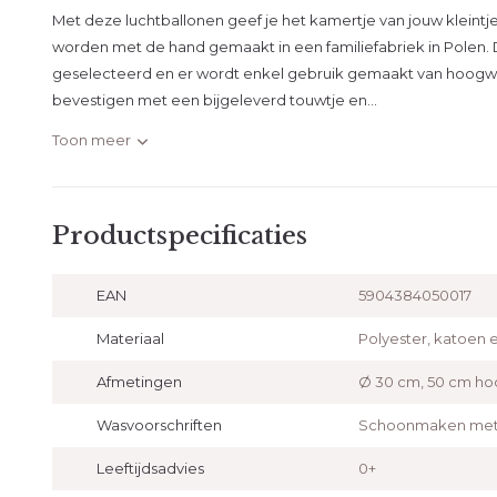
Met deze luchtballonen geef je het kamertje van jouw kleintj
worden met de hand gemaakt in een familiefabriek in Polen. 
geselecteerd en er wordt enkel gebruik gemaakt van hoogwaar
bevestigen met een bijgeleverd touwtje en...
Toon meer
Productspecificaties
EAN
5904384050017
Materiaal
Polyester, katoen 
Afmetingen
Ø 30 cm, 50 cm ho
Wasvoorschriften
Schoonmaken met 
Leeftijdsadvies
0+