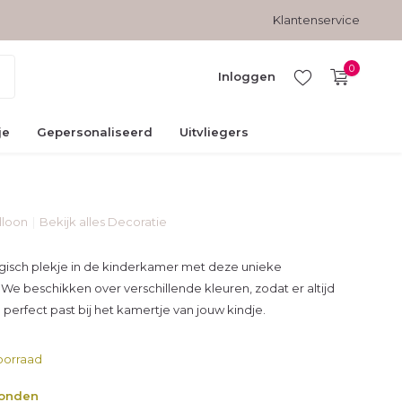
Gratis verzending vanaf € 45,-
Veilig betalen met kopersbesc
Klantenservice
0
Inloggen
je
Gepersonaliseerd
Uitvliegers
lloon
Bekijk alles Decoratie
Account
aanmaken
isch plekje in de kinderkamer met deze unieke
 We beschikken over verschillende kleuren, zodat er altijd
ie perfect past bij het kamertje van jouw kindje.
oorraad
zonden