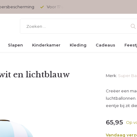
opersbescherming
Voor 17 uur besteld, vandaag verzonden
Slapen
Kinderkamer
Kleding
Cadeaus
Feest
wit en lichtblauw
Merk:
Super Ba
Creëer een mag
luchtballonnen.
eentje bij zit d
65,95
Op v
Vandaag ver