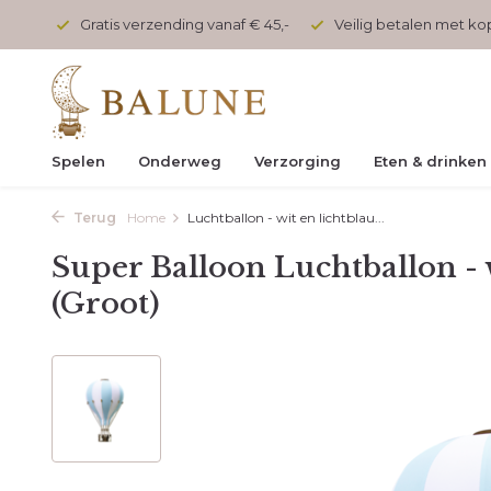
onden
Gratis verzending vanaf € 45,-
Veilig betalen met k
Spelen
Onderweg
Verzorging
Eten & drinken
Terug
Home
Luchtballon - wit en lichtblau...
Super Balloon Luchtballon - 
(Groot)