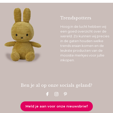
Trendspotters
Hoog in de lucht hebben wij
een goed overzicht over de
wereld. Zo kunnen wij precies
in de gaten houden welke
trends eraan komen en de
leukste producten van de
mooiste merkjes voor jullie
inkopen.
Ben je al op onze socials geland?
Meld je aan voor onze nieuwsbrief