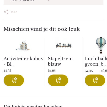
Leeftijdsadvies
1+
Delen
Misschien vind je dit ook leuk
Activiteitenkubus
Stapeltrein
Luchtball
- Bl...
blauw
groen, b...
44,95
24,95
49,
54,95