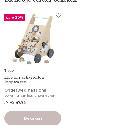
Dit heb je eerder bekeken
sale 20%
Tryco
Houten activiteiten
loopwagen
Onderweg naar ons
Levering kan iets langer duren
59,95
47,95
Bekijken