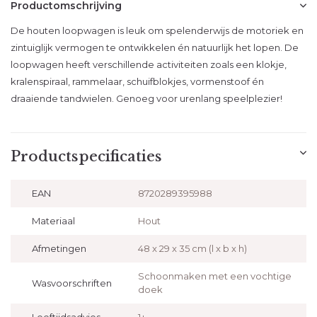
Productomschrijving
De houten loopwagen is leuk om spelenderwijs de motoriek en
zintuiglijk vermogen te ontwikkelen én natuurlijk het lopen. De
loopwagen heeft verschillende activiteiten zoals een klokje,
kralenspiraal, rammelaar, schuifblokjes, vormenstoof én
draaiende tandwielen. Genoeg voor urenlang speelplezier!
Productspecificaties
EAN
8720289395988
Materiaal
Hout
Afmetingen
48 x 29 x 35 cm (l x b x h)
Schoonmaken met een vochtige
Wasvoorschriften
doek