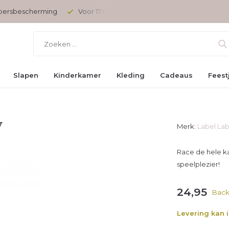
opersbescherming
Voor 17 uur besteld, vandaag verzonden
Slapen
Kinderkamer
Kleding
Cadeaus
Feest
w
Merk:
Label Lab
Race de hele k
speelplezier!
24,95
Back
Levering kan 