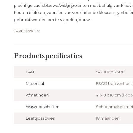
prachtige zachtblauwe/wit/grijze tinten met behulp van kindvr
houten blokken, voorzien van verschillende kleuren, symbol
gebruikt worden om te stapelen, bouw...
Toon meer
Productspecificaties
EAN
5420067925170
Materiaal
FSC© beukenhout
Afmetingen
41 x 8 x 10 cm (l x b x
Wasvoorschriften
Schoonmaken met 
Leeftijdsadvies
18 maanden