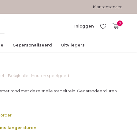
Gratis verzending vanaf € 45,-
Veilig betalen met kopersbesc
Klantenservice
0
Inloggen
je
Gepersonaliseerd
Uitvliegers
el
Bekijk alles Houten speelgoed
Account
aanmaken
amer rond met deze snelle stapeltrein. Gegarandeerd uren
order
iets langer duren