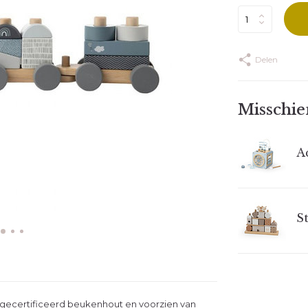
Delen
Misschien
Ac
St
SC gecertificeerd beukenhout en voorzien van