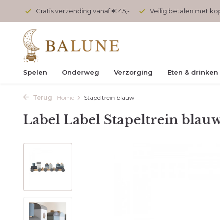
onden
Gratis verzending vanaf € 45,-
Veilig betalen met k
Spelen
Onderweg
Verzorging
Eten & drinken
Terug
Home
Stapeltrein blauw
Label Label Stapeltrein blau