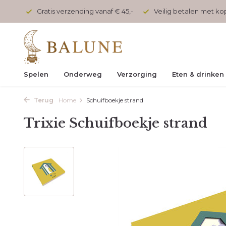
onden
Gratis verzending vanaf € 45,-
Veilig betalen met k
Spelen
Onderweg
Verzorging
Eten & drinken
Terug
Home
Schuifboekje strand
Trixie Schuifboekje strand