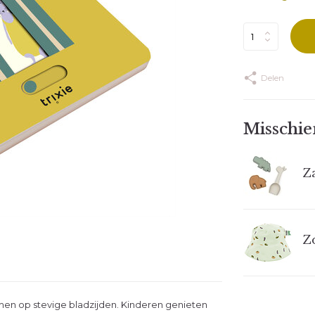
Delen
Misschien
Za
Z
men op stevige bladzijden. Kinderen genieten