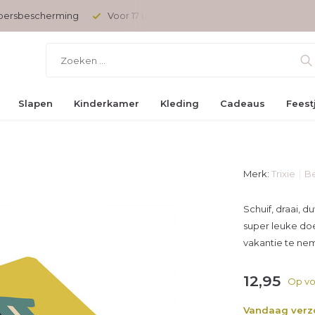
opersbescherming
Voor 17 uur besteld, vandaag verzonden
Slapen
Kinderkamer
Kleding
Cadeaus
Feest
Merk:
Trixie
Be
Schuif, draai, 
super leuke do
vakantie te ne
12,95
Op vo
Vandaag ver