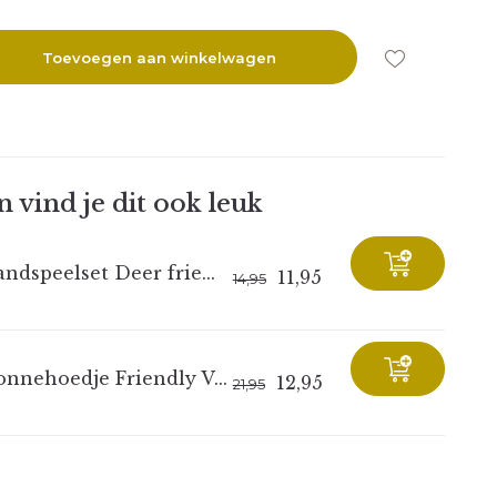
Toevoegen aan winkelwagen
 vind je dit ook leuk
ndspeelset Deer frie...
11,95
14,95
onnehoedje Friendly V...
12,95
21,95