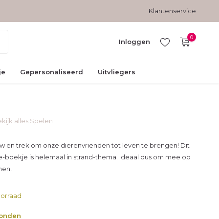
Gratis verzending vanaf € 45,-
Veilig betalen met kopersbesc
Klantenservice
0
Inloggen
je
Gepersonaliseerd
Uitvliegers
kijk alles Spelen
Account
aanmaken
duw en trek om onze dierenvrienden tot leven te brengen! Dit
e-boekje is helemaal in strand-thema. Ideaal dus om mee op
men!
orraad
zonden