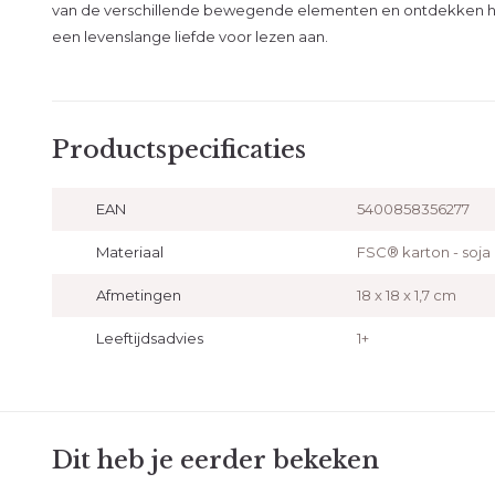
van de verschillende bewegende elementen en ontdekken het
een levenslange liefde voor lezen aan.
Productspecificaties
EAN
5400858356277
Materiaal
FSC® karton - soja 
Afmetingen
18 x 18 x 1,7 cm
Leeftijdsadvies
1+
Dit heb je eerder bekeken