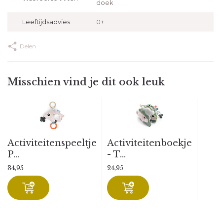
doek
Leeftijdsadvies
0+
Delen
Misschien vind je dit ook leuk
Activiteitenspeeltje
Activiteitenboekje
P...
- T...
34,95
24,95