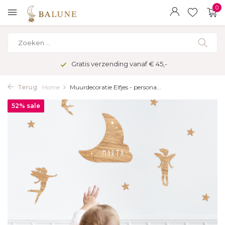
0
Gratis verzending vanaf € 45,-
Terug
Home
Muurdecoratie Elfjes - persona...
52% sale