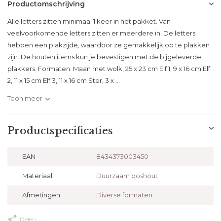
Productomschrijving
Alle letters zitten minimaal 1 keer in het pakket. Van
veelvoorkomende letters zitten er meerdere in. De letters
hebben een plakzijde, waardoor ze gemakkelijk op te plakken
zijn. De houten items kun je bevestigen met de bijgeleverde
plakkers. Formaten: Maan met wolk, 25 x 23 cm Elf 1, 9 x 16 cm Elf
2, 11 x 15 cm Elf 3, 11 x 16 cm Ster, 3 x ...
Toon meer
Productspecificaties
EAN
8434373003450
Materiaal
Duurzaam boshout
Afmetingen
Diverse formaten
Delen