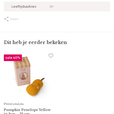
Leeftijdsadvies
0+
Delen
Dit heb je eerder bekeken
sale 40%
Picca LouLou
Pumpkin Penelope Yellow
in box – 12 cm