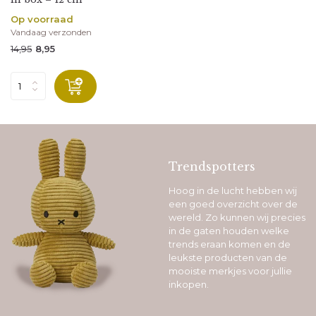
Op voorraad
Vandaag verzonden
14,95
8,95
Trendspotters
Hoog in de lucht hebben wij
een goed overzicht over de
wereld. Zo kunnen wij precies
in de gaten houden welke
trends eraan komen en de
leukste producten van de
mooiste merkjes voor jullie
inkopen.