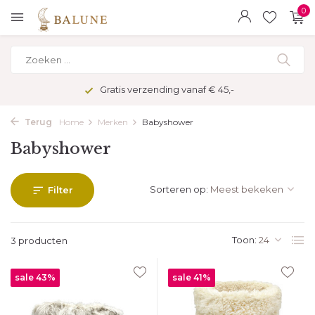
0
Gratis verzending vanaf € 45,-
Terug
Home
Merken
Babyshower
Babyshower
Sorteren op:
Filter
Toon:
3 producten
sale 43%
sale 41%