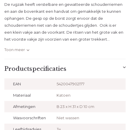
De rugzak heeft verstelbare en gewatteerde schouderriemen
en aan de bovenkant een handvat om gemakkelijk te kunnen
ophangen. De gesp op de borst zorgt ervoor dat de
schouderriemen niet van de schoudertjes glijden. Ook is er
een klein vakje aan de voorkant. De ritsen van het grote vak en
het voorste vakje zijn voorzien van een groter trekkert...
Toon meer
Productspecificaties
EAN
5420047902177
Materiaal
Katoen
Afmetingen
B 23 x H 31 x D 10 cm
Wasvoorschriften
Niet wassen
Leeftijdsadvies
3+