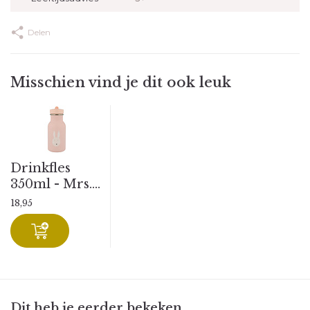
Delen
Misschien vind je dit ook leuk
Drinkfles
350ml - Mrs....
18,95
Dit heb je eerder bekeken