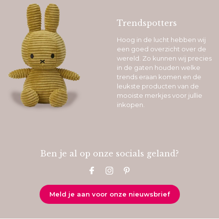
Trendspotters
Hoog in de lucht hebben wij
een goed overzicht over de
wereld. Zo kunnen wij precies
in de gaten houden welke
trends eraan komen en de
leukste producten van de
mooiste merkjes voor jullie
inkopen.
Ben je al op onze socials geland?
Meld je aan voor onze nieuwsbrief