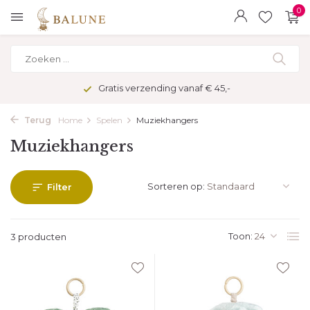
0
Gratis verzending vanaf € 45,-
Terug
Home
Spelen
Muziekhangers
Muziekhangers
Sorteren op:
Filter
Toon:
3 producten