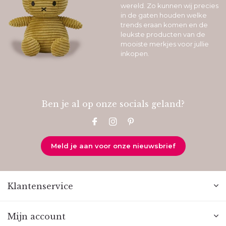
wereld. Zo kunnen wij precies
in de gaten houden welke
trends eraan komen en de
leukste producten van de
mooiste merkjes voor jullie
inkopen.
Ben je al op onze socials geland?
Meld je aan voor onze nieuwsbrief
Klantenservice
Mijn account