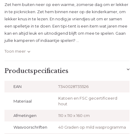
Zet hem buiten neer op een warme, zomerse dag om er lekker
in te picknicken. Zet hem binnen neer op de kinderkamer, om
lekker knus in te lezen. En nodig je vriendjes uit om er samen
een spelletje in te doen. Een tipi-tent is een item wat jaren mee
kan en altijd leuk en uitnodigend blijft om mee te spelen. Gaan
jullie kamperen of indiaantje spelen? ...
Toon meer
Productspecificaties
EAN
7340028735526
Katoen en FSC gecertificeerd
Materiaal
hout
Afmetingen
110 x 110 x 160 cm
Wasvoorschriften
40 Graden op mild wasprogramma