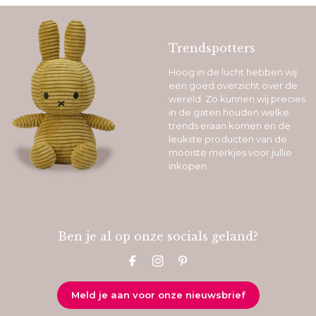
Trendspotters
Hoog in de lucht hebben wij
een goed overzicht over de
wereld. Zo kunnen wij precies
in de gaten houden welke
trends eraan komen en de
leukste producten van de
mooiste merkjes voor jullie
inkopen.
Ben je al op onze socials geland?
Meld je aan voor onze nieuwsbrief